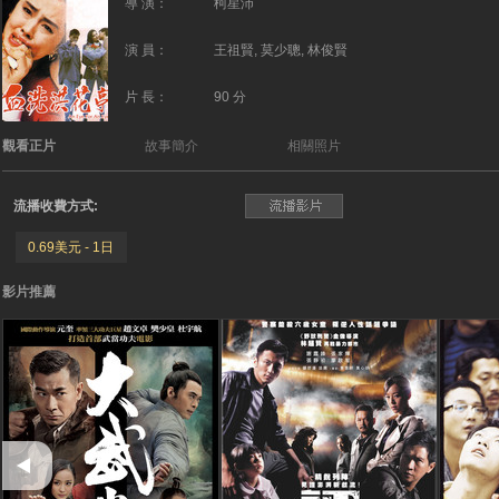
導 演：
柯星沛
演 員：
王祖賢, 莫少聰, 林俊賢
片 長：
90 分
觀看正片
故事簡介
相關照片
流播收費方式:
0.69美元 - 1日
影片推薦