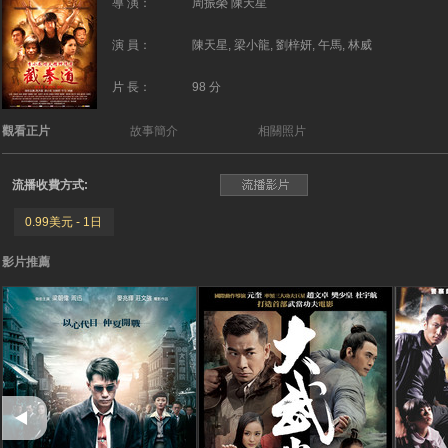
導 演：
周振榮 陳天星
演 員：
陳天星, 梁小龍, 劉梓妍, 午馬, 林威
片 長：
98 分
觀看正片
故事簡介
相關照片
流播收費方式:
0.99美元 - 1日
影片推薦