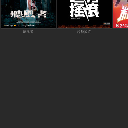
聽風者
起勢搖滾