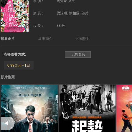
導 演：
馬偉豪 火火
演 員：
梁詠琪, 陳柏霖, 邵兵
片 長：
88 分
觀看正片
故事簡介
相關照片
流播收費方式:
0.99美元 - 1日
影片推薦